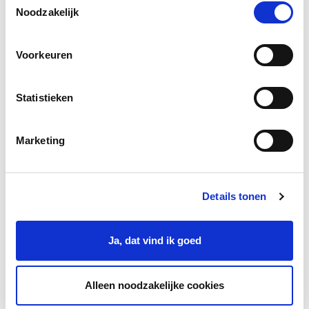
onze cookies als je onze website blijft gebruiken.
Noodzakelijk
Voorkeuren
Statistieken
Marketing
Handige linkjes
Op deze pagina vind je handige linkjes naar
documenten en websites in begrijpelijke taal.
Details tonen
Ja, dat vind ik goed
Alleen noodzakelijke cookies