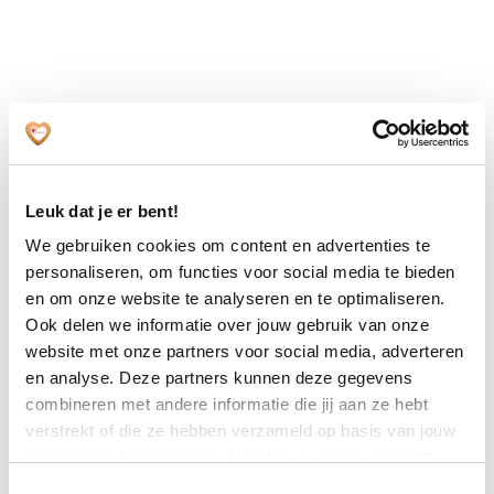
Leren
Leren is ontdekken wat je kunt, wat je leuk
vindt en ook wat je nog meer kan leren.
Leuk dat je er bent!
We gebruiken cookies om content en advertenties te
personaliseren, om functies voor social media te bieden
en om onze website te analyseren en te optimaliseren.
Ook delen we informatie over jouw gebruik van onze
website met onze partners voor social media, adverteren
Trainers
en analyse. Deze partners kunnen deze gegevens
combineren met andere informatie die jij aan ze hebt
Bij het Leercentrum van Zuidwester werken
verstrekt of die ze hebben verzameld op basis van jouw
verschillende trainers. Ze stellen zich graag
gebruik van hun services. Hier kun je indien gewenst
aan je voor.
jouw cookie instellingen aanpassen. Je gaat akkoord met
Toestemmingsselectie