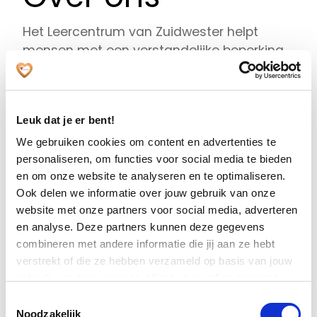
Het Leercentrum van Zuidwester helpt
mensen met een verstandelijke beperking
om nieuwe dingen te leren. Dit doen we
door deze website te vullen met leerzame
activiteiten, handige linkjes en filmpjes. Ook
Leuk dat je er bent!
kun je hier informatie vinden over
cursussen en trainingen die je kunt volgen.
We gebruiken cookies om content en advertenties te
personaliseren, om functies voor social media te bieden
en om onze website te analyseren en te optimaliseren.
Ook delen we informatie over jouw gebruik van onze
website met onze partners voor social media, adverteren
en analyse. Deze partners kunnen deze gegevens
Samen met cliënten van Zuidwester
combineren met andere informatie die jij aan ze hebt
verstrekt of die ze hebben verzameld op basis van jouw
gebruik van hun services. Hier kun je indien gewenst
De trainingen, cursussen en andere
jouw cookie instellingen aanpassen. Je gaat akkoord met
Toestemmingsselectie
leermogelijkheden maken we samen met
onze cookies als je onze website blijft gebruiken.
Noodzakelijk