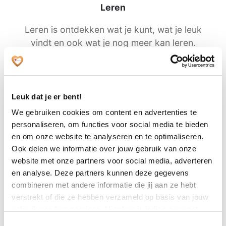
Leren
Leren is ontdekken wat je kunt, wat je leuk
vindt en ook wat je nog meer kan leren.
Leuk dat je er bent!
We gebruiken cookies om content en advertenties te
personaliseren, om functies voor social media te bieden
en om onze website te analyseren en te optimaliseren.
Ook delen we informatie over jouw gebruik van onze
website met onze partners voor social media, adverteren
Trainers
en analyse. Deze partners kunnen deze gegevens
combineren met andere informatie die jij aan ze hebt
Bij het Leercentrum van Zuidwester werken
verstrekt of die ze hebben verzameld op basis van jouw
verschillende trainers. Ze stellen zich graag
gebruik van hun services. Hier kun je indien gewenst
aan je voor.
jouw cookie instellingen aanpassen. Je gaat akkoord met
Toestemmingsselectie