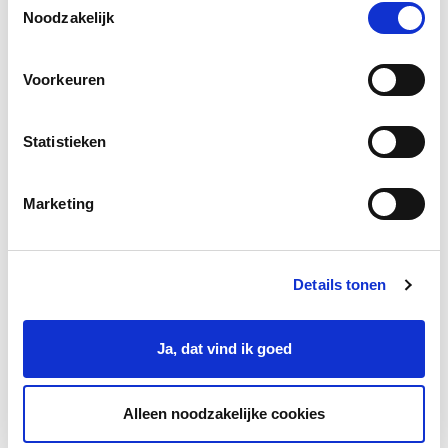
onze cookies als je onze website blijft gebruiken.
Noodzakelijk
Voorkeuren
Statistieken
Marketing
Handige linkjes
Op deze pagina vind je handige linkjes naar
documenten en websites in begrijpelijke taal.
Details tonen
Ja, dat vind ik goed
Alleen noodzakelijke cookies