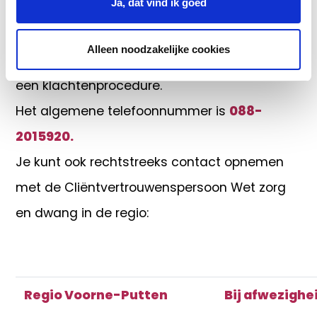
Ja, dat vind ik goed
helpen bij het beschermen van hun rechten.
De Cliëntvertrouwenspersoon Wet zorg en
Alleen noodzakelijke cookies
dwang kan ook helpen bij het doorlopen van
een klachtenprocedure.
Het algemene telefoonnummer is
088-
2015920.
Je kunt ook rechtstreeks contact opnemen
met de Cliëntvertrouwenspersoon Wet zorg
en dwang in de regio:
Regio Voorne-Putten
Bij afwezighe