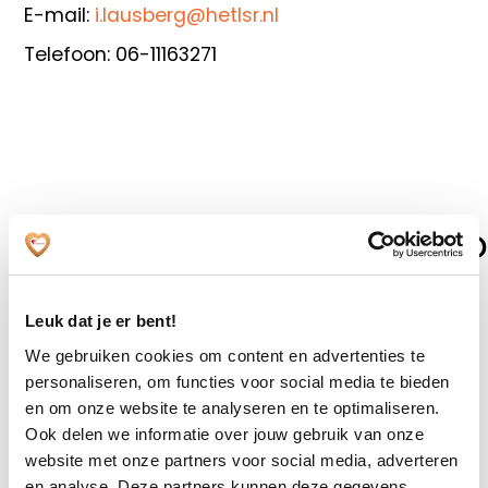
E-mail:
i.lausberg@hetlsr.nl
Telefoon: 06-11163271
Cliëntvertrouwenspers
Wet zorg en dwang
Leuk dat je er bent!
We gebruiken cookies om content en advertenties te
De zorg die we bieden moet altijd goed zijn.
personaliseren, om functies voor social media te bieden
en om onze website te analyseren en te optimaliseren.
Goede zorg kan vrijwillig zijn of onvrijwillig zijn.
Ook delen we informatie over jouw gebruik van onze
De zorg bij Zuidwester is vrijwillig. Alleen als
website met onze partners voor social media, adverteren
en analyse. Deze partners kunnen deze gegevens