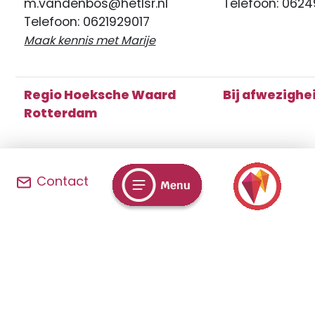
m.vandenbos@hetlsr.nl
Telefoon: 062
Telefoon: 0621929017
Maak kennis met Marije
Regio Hoeksche Waard
Bij afwezighe
Rotterdam
Naam: Rachel Perquin
Naam: Nienke 
Contact
E-mail:
E-mail:
r.perquin@stemgever.nl
n.vandoorn@st
Telefoon: 06 – 21393305
Telefoon: 0615
Maak kennis met Rachel
Maak kennis m