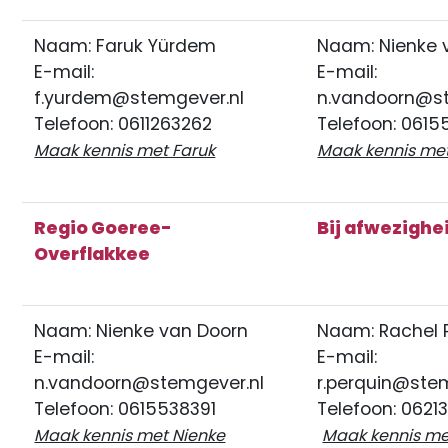
Naam: Faruk Yürdem
Naam: Nienke 
E-mail:
E-mail:
f.yurdem@stemgever.nl
n.vandoorn@st
Telefoon: 0611263262
Telefoon: 0615
Maak kennis met Faruk
Maak kennis m
Regio Goeree-
Bij afwezighe
Overflakkee
Naam: Nienke van Doorn
Naam: Rachel 
E-mail:
E-mail:
n.vandoorn@stemgever.nl
r.perquin@ste
Telefoon: 0615538391
Telefoon: 0621
Maak kennis met Nienke
Maak kennis 