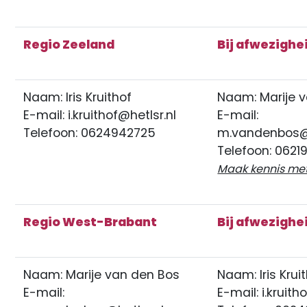
Regio Zeeland
Bij afwezighe
Naam: Iris Kruithof
Naam: Marije 
E-mail:
i.kruithof@hetlsr.nl
E-mail:
Telefoon: 0624942725
m.vandenbos@h
Telefoon: 0621
Maak kennis m
Regio West-Brabant
Bij afwezighe
Naam: Marije van den Bos
Naam: Iris Krui
E-mail:
E-mail:
i.kruith