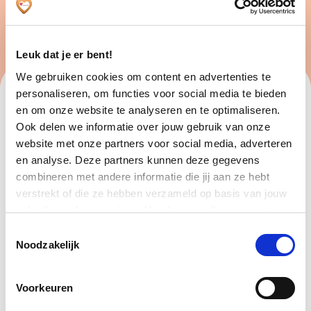
Leuk dat je er bent!
We gebruiken cookies om content en advertenties te
personaliseren, om functies voor social media te bieden
VOORNAAM
en om onze website te analyseren en te optimaliseren.
Ook delen we informatie over jouw gebruik van onze
website met onze partners voor social media, adverteren
en analyse. Deze partners kunnen deze gegevens
ACHTERNAAM
combineren met andere informatie die jij aan ze hebt
verstrekt of die ze hebben verzameld op basis van jouw
gebruik van hun services. Hier kun je indien gewenst
jouw cookie instellingen aanpassen. Je gaat akkoord met
ADRES
Toestemmingsselectie
onze cookies als je onze website blijft gebruiken.
Noodzakelijk
Voorkeuren
WAT WIL JE GRAAG LEREN?