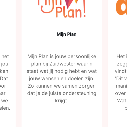
Mijn Plan
 het
Mijn Plan is jouw persoonlijke
Het 
 jou
plan bij Zuidwester waarin
zegg
rken
staat wat jij nodig hebt en wat
vind
 Dat
jouw wensen en doelen zijn.
'Dit 
oor
Zo kunnen we samen zorgen
mani
aar
dat je de juiste ondersteuning
over 
e we
krijgt.
Wat 
elen.
b