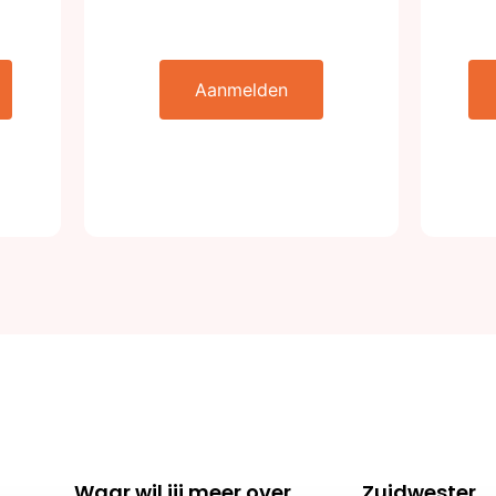
Aanmelden
Waar wil jij meer over
Zuidwester