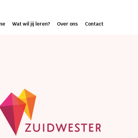
me
Wat wil jij leren?
Over ons
Contact