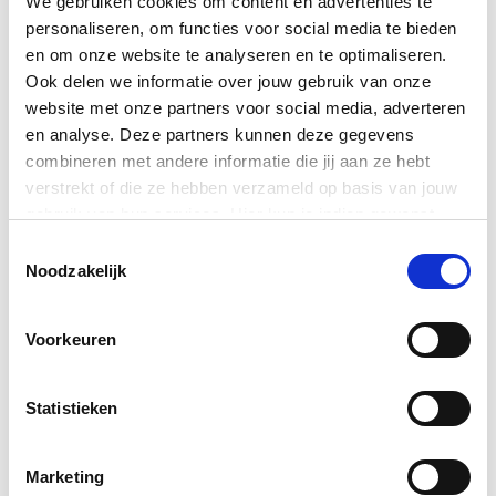
We gebruiken cookies om content en advertenties te
personaliseren, om functies voor social media te bieden
en om onze website te analyseren en te optimaliseren.
Ook delen we informatie over jouw gebruik van onze
website met onze partners voor social media, adverteren
en analyse. Deze partners kunnen deze gegevens
combineren met andere informatie die jij aan ze hebt
verstrekt of die ze hebben verzameld op basis van jouw
gebruik van hun services. Hier kun je indien gewenst
Vloer vegen
jouw cookie instellingen aanpassen. Je gaat akkoord met
Toestemmingsselectie
onze cookies als je onze website blijft gebruiken.
Noodzakelijk
In dit hoofdstuk leer je:
Voorkeuren
Waarom je veegt.
Wat je moet doen voordat je gaat vegen.
Statistieken
Welke materialen je nodig hebt om te vegen.
Hoe je het beste kan vegen.
Marketing