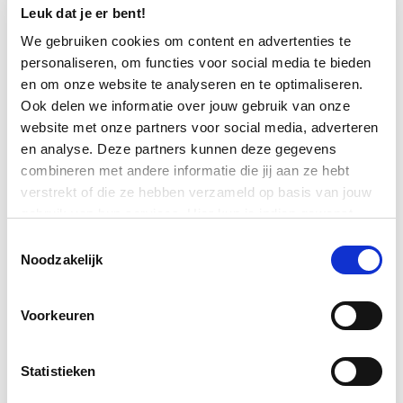
ervaringsdeskundige gevolgd?
Leuk dat je er bent!
Alle Ervaringsdeskundigen bij Zuidwester
We gebruiken cookies om content en advertenties te
personaliseren, om functies voor social media te bieden
hebben de opleiding tot
en om onze website te analyseren en te optimaliseren.
Ervaringsdeskundigen gevolgd. Deze
Ook delen we informatie over jouw gebruik van onze
website met onze partners voor social media, adverteren
opleiding heet: 'Ik deel mijn ervaring met
en analyse. Deze partners kunnen deze gegevens
anderen'. Deze opleiding duurt een
combineren met andere informatie die jij aan ze hebt
verstrekt of die ze hebben verzameld op basis van jouw
halfjaar. In dit halfjaar ga je iedere
gebruik van hun services. Hier kun je indien gewenst
donderdag naar school.
jouw cookie instellingen aanpassen. Je gaat akkoord met
Toestemmingsselectie
onze cookies als je onze website blijft gebruiken.
Noodzakelijk
Inhoud van de opleiding
Voorkeuren
Tijdens deze opleiding leer je veel over
jezelf, bijvoorbeeld:
Statistieken