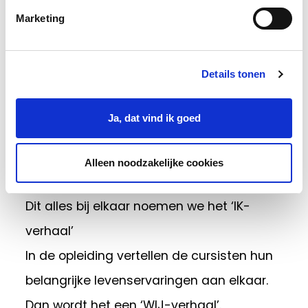
Wat zijn belangrijke ervaringen in jouw
Marketing
eigen leven?
Wat helpt jou om je eigen
beslissingen te kunnen nemen?
Details tonen
Hoe kun je anderen helpen, zodat zij
meer regie krijgen over hun leven?
Ja, dat vind ik goed
Hoe kun je jouw eigen ervaringen aan
anderen vertellen?
Alleen noodzakelijke cookies
Dit alles bij elkaar noemen we het ‘IK-
verhaal’
In de opleiding vertellen de cursisten hun
belangrijke levenservaringen aan elkaar.
Dan wordt het een ‘WIJ-verhaal’.