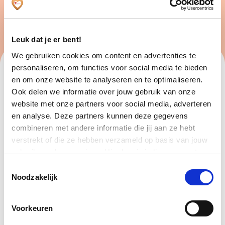
Leuk dat je er bent!
We gebruiken cookies om content en advertenties te
personaliseren, om functies voor social media te bieden
VOORNAAM
en om onze website te analyseren en te optimaliseren.
Ook delen we informatie over jouw gebruik van onze
website met onze partners voor social media, adverteren
en analyse. Deze partners kunnen deze gegevens
ACHTERNAAM
combineren met andere informatie die jij aan ze hebt
verstrekt of die ze hebben verzameld op basis van jouw
gebruik van hun services. Hier kun je indien gewenst
jouw cookie instellingen aanpassen. Je gaat akkoord met
ADRES
Toestemmingsselectie
onze cookies als je onze website blijft gebruiken.
Noodzakelijk
Voorkeuren
WAT WIL JE GRAAG LEREN?