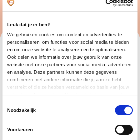
Leuk dat je er bent!
We gebruiken cookies om content en advertenties te
personaliseren, om functies voor social media te bieden
VOORNAAM
en om onze website te analyseren en te optimaliseren.
Ook delen we informatie over jouw gebruik van onze
website met onze partners voor social media, adverteren
en analyse. Deze partners kunnen deze gegevens
ACHTERNAAM
combineren met andere informatie die jij aan ze hebt
verstrekt of die ze hebben verzameld op basis van jouw
gebruik van hun services. Hier kun je indien gewenst
jouw cookie instellingen aanpassen. Je gaat akkoord met
ADRES
Toestemmingsselectie
onze cookies als je onze website blijft gebruiken.
Noodzakelijk
Voorkeuren
WAT WIL JE GRAAG LEREN?