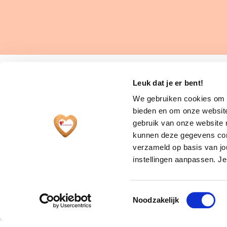
Leuk dat je er bent!
We gebruiken cookies om c
bieden en om onze website
gebruik van onze website 
kunnen deze gegevens comb
verzameld op basis van jo
instellingen aanpassen. Je
De Academie voor Zelfstandigheid is
een landelijke organisatie die de
vaardigheden en kennis traint van
Toestemmingsselectie
Noodzakelijk
mensen, van 18 jaar en ouder, voor wie
leren niet vanzelfsprekend is. Bij ons