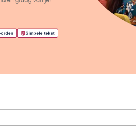
horen graag van je!
oorden
Simpele tekst