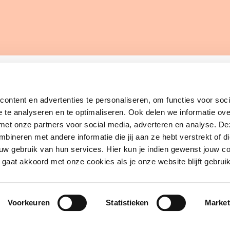
Waar wil jij meer over
Zuidwester
ontent en advertenties te personaliseren, om functies voor soci
weten?
 te analyseren en te optimaliseren. Ook delen we informatie ove
met onze partners voor social media, adverteren en analyse. De
Over ons
ineren met andere informatie die jij aan ze hebt verstrekt of d
Leren
Contact
uw gebruik van hun services. Hier kun je indien gewenst jouw c
Trainers
 gaat akkoord met onze cookies als je onze website blijft gebrui
Volg ons
Handige linkjes
Voorkeuren
Statistieken
Market
A-
A+
Decrease text size
Increase text size