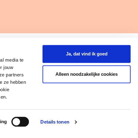
Ja, dat vind ik goed
al media te
r jouw
Alleen noodzakelijke cookies
ze partners
ie ze hebben
ookie
ken.
ing
Details tonen