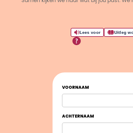
Samen kijken we naar wat bij jou past. We 
Lees voor
Uitleg w
VOORNAAM
ACHTERNAAM